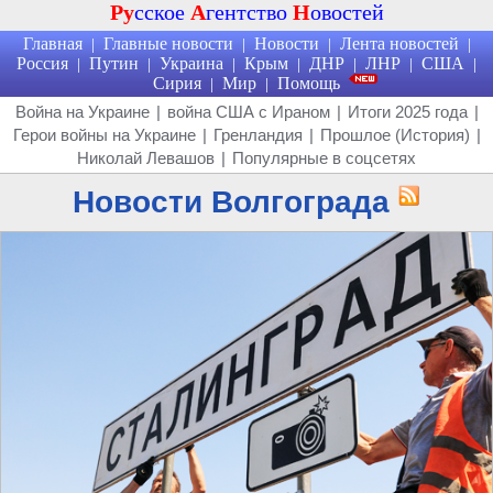
Ру
сское
А
гентство
Н
овостей
Главная
Главные новости
Новости
Лента новостей
|
|
|
|
Россия
Путин
Украина
Крым
ДНР
ЛНР
США
|
|
|
|
|
|
|
Сирия
Мир
Помощь
|
|
Война на Украине
|
война США с Ираном
|
Итоги 2025 года
|
Герои войны на Украине
|
Гренландия
|
Прошлое (История)
|
Николай Левашов
|
Популярные в соцсетях
Новости Волгограда