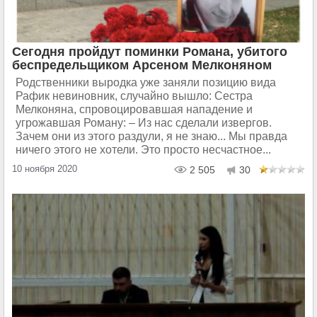
Сегодня пройдут поминки Романа, убитого
беспредельщиком Арсеном Мелконяном
Родственники выродка уже заняли позицию вида
Рафик невиновник, случайно вышло: Сестра
Мелконяна, спровоцировавшая нападение и
угрожавшая Роману: – Из нас сделали извергов.
Зачем они из этого раздули, я не знаю... Мы правда
ничего этого не хотели. Это просто несчастное...
10 ноября 2020
2 505
30