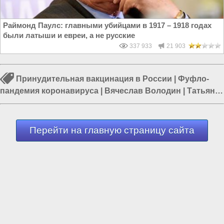
Раймонд Паулс: главными убийцами в 1917 – 1918 годах
были латыши и евреи, а не русские
337 933
21 903
Принудительная вакцинация в России
|
Фуфло-
пандемия коронавируса
|
Вячеслав Володин
|
Татьяна
Голикова
|
Власть паразитов
|
Власть в РФ
|
Политика
в России
Перейти на главную страницу сайта