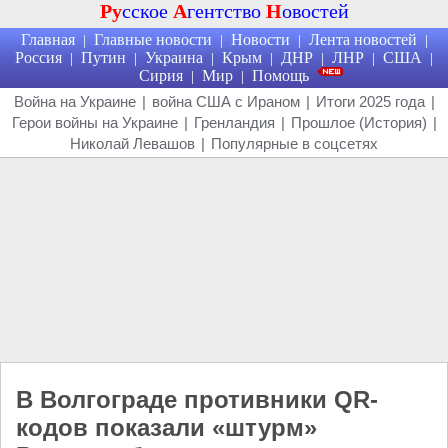
Ру
сское
А
гентство
Н
овостей
Главная
Главные новости
Новости
Лента новостей
|
|
|
|
Россия
Путин
Украина
Крым
ДНР
ЛНР
США
|
|
|
|
|
|
|
Сирия
Мир
Помощь
|
|
Война на Украине
|
война США с Ираном
|
Итоги 2025 года
|
Герои войны на Украине
|
Гренландия
|
Прошлое (История)
|
Николай Левашов
|
Популярные в соцсетях
В Волгограде противники QR-
кодов показали «штурм»