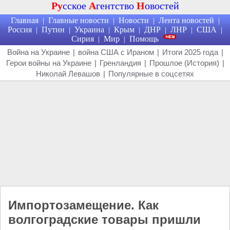
Ру
сское
А
гентство
Н
овостей
Главная
Главные новости
Новости
Лента новостей
|
|
|
|
Россия
Путин
Украина
Крым
ДНР
ЛНР
США
|
|
|
|
|
|
|
Сирия
Мир
Помощь
|
|
Война на Украине
|
война США с Ираном
|
Итоги 2025 года
|
Герои войны на Украине
|
Гренландия
|
Прошлое (История)
|
Николай Левашов
|
Популярные в соцсетях
Импортозамещение. Как
волгоградские товары пришли