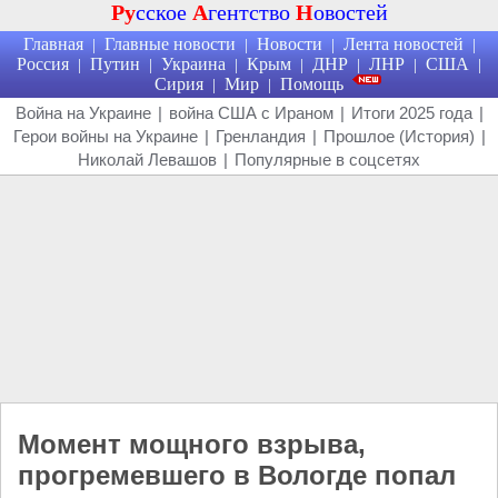
Ру
сское
А
гентство
Н
овостей
Главная
Главные новости
Новости
Лента новостей
|
|
|
|
Россия
Путин
Украина
Крым
ДНР
ЛНР
США
|
|
|
|
|
|
|
Сирия
Мир
Помощь
|
|
Война на Украине
|
война США с Ираном
|
Итоги 2025 года
|
Герои войны на Украине
|
Гренландия
|
Прошлое (История)
|
Николай Левашов
|
Популярные в соцсетях
Момент мощного взрыва,
прогремевшего в Вологде попал