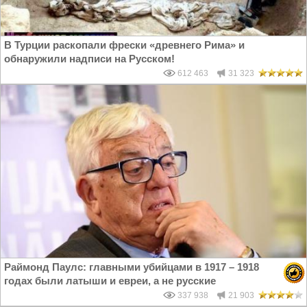
В Турции раскопали фрески «древнего Рима» и
обнаружили надписи на Русском!
612 463
31 323
Раймонд Паулс: главными убийцами в 1917 – 1918
годах были латыши и евреи, а не русские
337 938
21 903