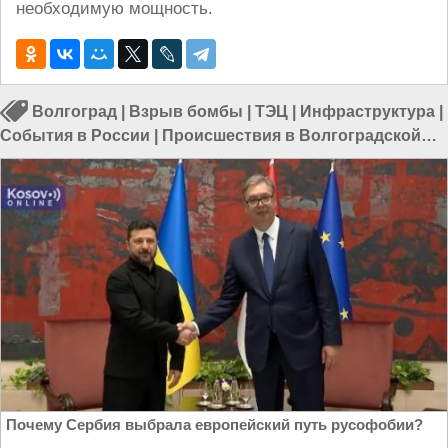
необходимую мощность.
Волгоград
|
Взрыв бомбы
|
ТЭЦ
|
Инфраструктура
|
События в России
|
Происшествия в Волгоградской
области
|
Происшествия в России
|
Происшествия в
Волгограде
Почему Сербия выбрала европейский путь русофобии?