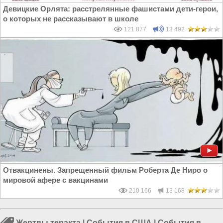
Девицкие Орлята: расстрелянные фашистами дети-герои,
о которых не рассказывают в школе
121 877
13 492
Отвакцинены. Запрещенный фильм Роберта Де Ниро о
мировой афере с вакцинами
210 166
13 168
Жертвы теракта
|
События в США
|
События в