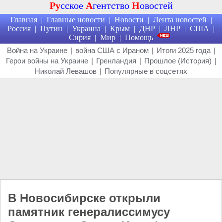
Ру
сское
А
гентство
Н
овостей
Главная
Главные новости
Новости
Лента новостей
|
|
|
|
Россия
Путин
Украина
Крым
ДНР
ЛНР
США
|
|
|
|
|
|
|
Сирия
Мир
Помощь
|
|
Война на Украине
|
война США с Ираном
|
Итоги 2025 года
|
Герои войны на Украине
|
Гренландия
|
Прошлое (История)
|
Николай Левашов
|
Популярные в соцсетях
В Новосибирске открыли
памятник генералиссимусу